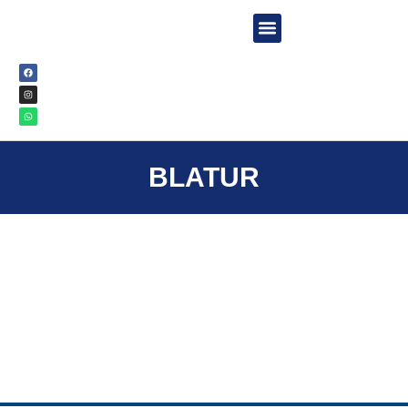
TURER & AKTIVITETER
BLATUR