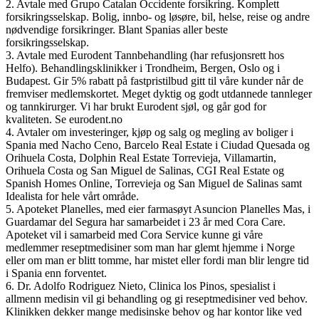
2. Avtale med Grupo Catalan Occidente forsikring. Komplett
forsikringsselskap. Bolig, innbo- og løsøre, bil, helse, reise og andre
nødvendige forsikringer. Blant Spanias aller beste
forsikringsselskap.
3. Avtale med Eurodent Tannbehandling (har refusjonsrett hos
Helfo). Behandlingsklinikker i Trondheim, Bergen, Oslo og i
Budapest. Gir 5% rabatt på fastpristilbud gitt til våre kunder når de
fremviser medlemskortet. Meget dyktig og godt utdannede tannleger
og tannkirurger. Vi har brukt Eurodent sjøl, og går god for
kvaliteten. Se eurodent.no
4. Avtaler om investeringer, kjøp og salg og megling av boliger i
Spania med Nacho Ceno, Barcelo Real Estate i Ciudad Quesada og
Orihuela Costa, Dolphin Real Estate Torrevieja, Villamartin,
Orihuela Costa og San Miguel de Salinas, CGI Real Estate og
Spanish Homes Online, Torrevieja og San Miguel de Salinas samt
Idealista for hele vårt område.
5. Apoteket Planelles, med eier farmasøyt Asuncion Planelles Mas, i
Guardamar del Segura har samarbeidet i 23 år med Cora Care.
Apoteket vil i samarbeid med Cora Service kunne gi våre
medlemmer reseptmedisiner som man har glemt hjemme i Norge
eller om man er blitt tomme, har mistet eller fordi man blir lengre tid
i Spania enn forventet.
6. Dr. Adolfo Rodriguez Nieto, Clinica los Pinos, spesialist i
allmenn medisin vil gi behandling og gi reseptmedisiner ved behov.
Klinikken dekker mange medisinske behov og har kontor like ved