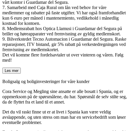
vårt kontor i Guardamar del Segura.
7. Samarbeid med Caja Rural om lån ved behov for våre
medlemmer og rabatter på faste utgifter. Vi har også framforhandlet
kun 6 euro per måned i mantenemiento, vedlikehold i månedlig
kostnad for kontoen.
8. Medlemsrabatt hos Optica Llamusi i Guardamar del Segura på
briller og høreapparater ved fremvisning av gyldig medlemskort.
9. Bilverkstedet Tecno Automacion i Guardamar del Segura. Raske
reparasjoner, ITV bistand, gir 5% rabatt på verkestedregningen ved
fremvisning av medlemskortet.
Det vil komme flere fordelsavtaler ut over vinteren og våren. Følg
med!
Les mer
Boligsalg og boliginvesteringer for våre kunder
Cora Service og Megling sine ansatte er alle bosatt i Spania, og er
oppmerksom på de spørsmålene, du har. Spørsmål de selv stilte seg,
da de flyttet fra et land til et annet.
Det du vil raskt finne ut er at livet i Spania kan være veldig
avslappende, og uten stress om man har en servicebedrift som løser
eventuelle problemer.