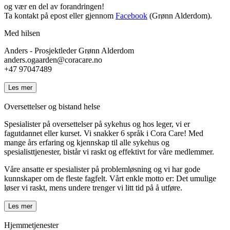
og vær en del av forandringen!
Ta kontakt på epost eller gjennom
Facebook
(Grønn Alderdom).
Med hilsen
Anders - Prosjektleder Grønn Alderdom
anders.ogaarden@coracare.no
+47 97047489
Les mer
Oversettelser og bistand helse
Spesialister på oversettelser på sykehus og hos leger, vi er
fagutdannet eller kurset. Vi snakker 6 språk i Cora Care! Med
mange års erfaring og kjennskap til alle sykehus og
spesialisttjenester, bistår vi raskt og effektivt for våre medlemmer.
Våre ansatte er spesialister på problemløsning og vi har gode
kunnskaper om de fleste fagfelt. Vårt enkle motto er: Det umulige
løser vi raskt, mens undere trenger vi litt tid på å utføre.
Les mer
Hjemmetjenester