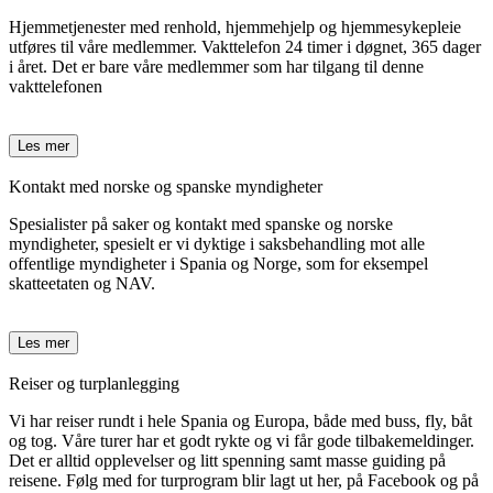
Hjemmetjenester med renhold, hjemmehjelp og hjemmesykepleie
utføres til våre medlemmer. Vakttelefon 24 timer i døgnet, 365 dager
i året. Det er bare våre medlemmer som har tilgang til denne
vakttelefonen
Les mer
Kontakt med norske og spanske myndigheter
Spesialister på saker og kontakt med spanske og norske
myndigheter, spesielt er vi dyktige i saksbehandling mot alle
offentlige myndigheter i Spania og Norge, som for eksempel
skatteetaten og NAV.
Les mer
Reiser og turplanlegging
Vi har reiser rundt i hele Spania og Europa, både med buss, fly, båt
og tog. Våre turer har et godt rykte og vi får gode tilbakemeldinger.
Det er alltid opplevelser og litt spenning samt masse guiding på
reisene. Følg med for turprogram blir lagt ut her, på Facebook og på