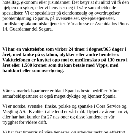
hotellfag, økonomi eller jusutdannet. Det betyr at du alltid vil få den
hjelpen du søker, eller vi henviser deg til våre samarbeidende
spesialister. Vi er spesialister på eiendomssalg og overdragelser,
problemløsning i Spania, på oversettelser, sykepleietjenester,
juridiske og økonomiske tjenester. Vår adresse er Avenida los Pinos
14, Guardamar del Segura.
Vi har en vakttelefon som virker 24 timer i døgnet/365 dager i
året, med tanke på sykdom, ulykker eller andre hendelser.
Vakttelefonen er knyttet opp mot et medlemskap på 130 euro i
året eller 1.500 kroner som du kan betale med Vipps, med
bankkort eller som overføring.
Våre samarbeidspartnere er blant Spanias beste bedrifter. Våre
samarbeidspartnere er også meget dyktige og kjenner Spania.
Vi er norske, svenske, finske, polske og spanske i Cora Service og
Megling AS. Kvalitet i alle ledd er vårt mål. I løpet av årene har vi,
eller har hatt kunder fra 27 nasjoner og disse kundene er vår
trygghet for videre drift.
Vi har fast timepris på våre tjenester, og arbeider raskt og effektivt.