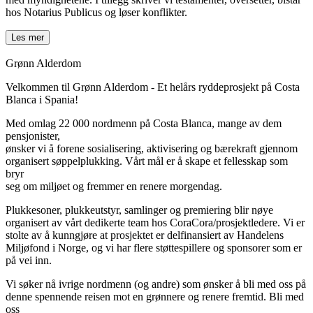
hos Notarius Publicus og løser konflikter.
Les mer
Grønn Alderdom
Velkommen til Grønn Alderdom - Et helårs ryddeprosjekt på Costa
Blanca i Spania!
Med omlag 22 000 nordmenn på Costa Blanca, mange av dem
pensjonister,
ønsker vi å forene sosialisering, aktivisering og bærekraft gjennom
organisert søppelplukking. Vårt mål er å skape et fellesskap som
bryr
seg om miljøet og fremmer en renere morgendag.
Plukkesoner, plukkeutstyr, samlinger og premiering blir nøye
organisert av vårt dedikerte team hos CoraCora/prosjektledere. Vi er
stolte av å kunngjøre at prosjektet er delfinansiert av Handelens
Miljøfond i Norge, og vi har flere støttespillere og sponsorer som er
på vei inn.
Vi søker nå ivrige nordmenn (og andre) som ønsker å bli med oss på
denne spennende reisen mot en grønnere og renere fremtid. Bli med
oss