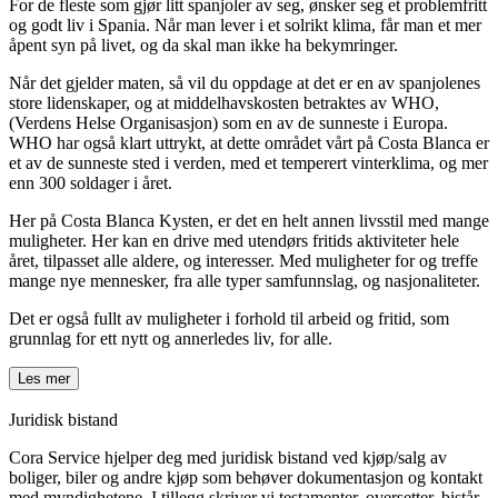
For de fleste som gjør litt spanjoler av seg, ønsker seg et problemfritt
og godt liv i Spania. Når man lever i et solrikt klima, får man et mer
åpent syn på livet, og da skal man ikke ha bekymringer.
Når det gjelder maten, så vil du oppdage at det er en av spanjolenes
store lidenskaper, og at middelhavskosten betraktes av WHO,
(Verdens Helse Organisasjon) som en av de sunneste i Europa.
WHO har også klart uttrykt, at dette området vårt på Costa Blanca er
et av de sunneste sted i verden, med et temperert vinterklima, og mer
enn 300 soldager i året.
Her på Costa Blanca Kysten, er det en helt annen livsstil med mange
muligheter. Her kan en drive med utendørs fritids aktiviteter hele
året, tilpasset alle aldere, og interesser. Med muligheter for og treffe
mange nye mennesker, fra alle typer samfunnslag, og nasjonaliteter.
Det er også fullt av muligheter i forhold til arbeid og fritid, som
grunnlag for ett nytt og annerledes liv, for alle.
Les mer
Juridisk bistand
Cora Service hjelper deg med juridisk bistand ved kjøp/salg av
boliger, biler og andre kjøp som behøver dokumentasjon og kontakt
med myndighetene. I tillegg skriver vi testamenter, oversetter, bistår