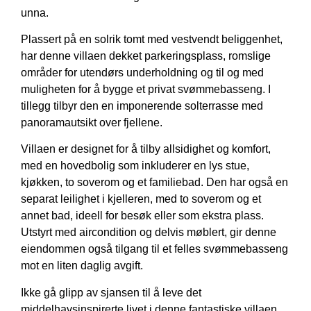
unna.
Plassert på en solrik tomt med vestvendt beliggenhet,
har denne villaen dekket parkeringsplass, romslige
områder for utendørs underholdning og til og med
muligheten for å bygge et privat svømmebasseng. I
tillegg tilbyr den en imponerende solterrasse med
panoramautsikt over fjellene.
Villaen er designet for å tilby allsidighet og komfort,
med en hovedbolig som inkluderer en lys stue,
kjøkken, to soverom og et familiebad. Den har også en
separat leilighet i kjelleren, med to soverom og et
annet bad, ideell for besøk eller som ekstra plass.
Utstyrt med aircondition og delvis møblert, gir denne
eiendommen også tilgang til et felles svømmebasseng
mot en liten daglig avgift.
Ikke gå glipp av sjansen til å leve det
middelhavsinspirerte livet i denne fantastiske villaen.