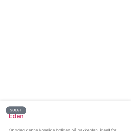
SOLGT
Edén
Oppdag denne koselige boligen på bakkeplan, ideell for