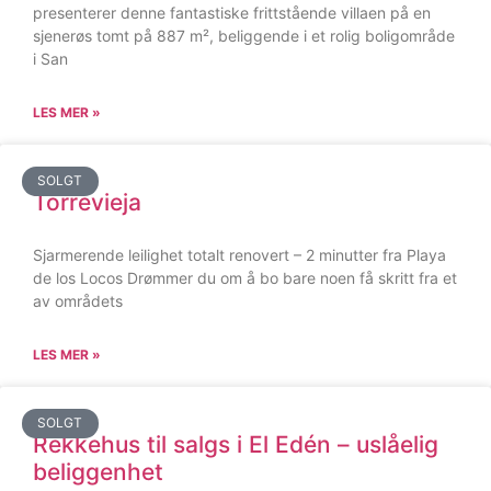
presenterer denne fantastiske frittstående villaen på en
sjenerøs tomt på 887 m², beliggende i et rolig boligområde
i San
LES MER »
SOLGT
Torrevieja
Sjarmerende leilighet totalt renovert – 2 minutter fra Playa
de los Locos Drømmer du om å bo bare noen få skritt fra et
av områdets
LES MER »
SOLGT
Rekkehus til salgs i El Edén – uslåelig
beliggenhet